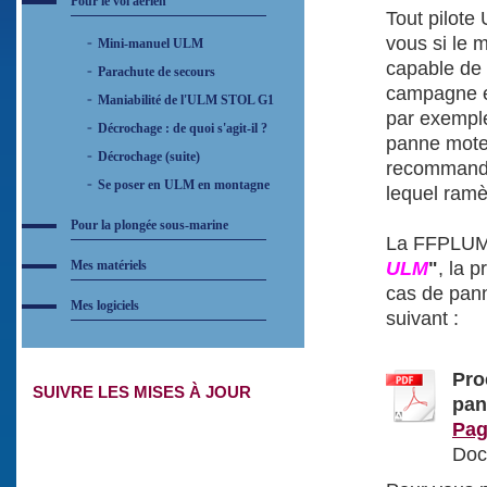
Pour le vol aérien
Tout pilote
vous si le 
Mini-manuel ULM
capable de 
Parachute de secours
campagne et
Maniabilité de l'ULM STOL G1
par exempl
Décrochage : de quoi s'agit-il ?
panne moteu
Décrochage (suite)
recommandé
Se poser en ULM en montagne
lequel ramè
Pour la plongée sous-marine
La FFPLUM 
Mes matériels
ULM
"
, la 
cas de pann
Mes logiciels
suivant :
Pro
SUIVRE LES MISES À JOUR
pan
Pag
Doc