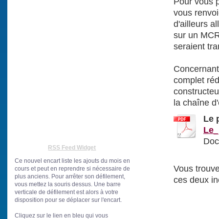
Pour vous p
vous renvo
d'ailleurs 
sur un MCR 
seraient tr
Concernant 
complet ré
constructe
la chaîne d
Le 
Le_
Doc
RSS Feed Widget
Ce nouvel encart liste les ajouts du mois en
Vous trouve
cours et peut en reprendre si nécessaire de
plus anciens. Pour arrêter son défilement,
ces deux in
vous mettez la souris dessus. Une barre
verticale de défilement est alors à votre
disposition pour se déplacer sur l'encart.
Cliquez sur le lien en bleu
qui vous