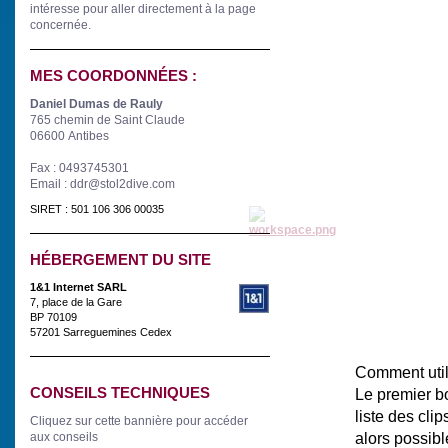
intéresse
pour aller directement à la page
concernée.
MES COORDONNÉES :
Daniel Dumas de Rauly
765 chemin de Saint Claude
06600 Antibes
Fax : 0493745301
Email : ddr@stol2dive.com
SIRET : 501 106 306 00035
HÉBERGEMENT DU SITE
1&1 Internet SARL
7, place de la Gare
BP 70109
57201 Sarreguemines Cedex
Comment utili
CONSEILS TECHNIQUES
Le premier bo
liste des clip
Cliquez sur cette bannière pour accéder
alors possible
aux conseils