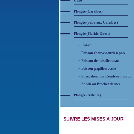
ULM
Plongée (Caraïbes)
Plongée (Saba aux Caraïbes)
Plongée (Floride-Ouest)
Platax
Poisson chauve-souris à poix
Poisson demoiselle cacao
Poisson-papillon ocellé
Sheepshead ou Rondeau-mouton
Snook ou Brochet de mer
Plongée (Ailleurs)
SUIVRE LES MISES À JOUR