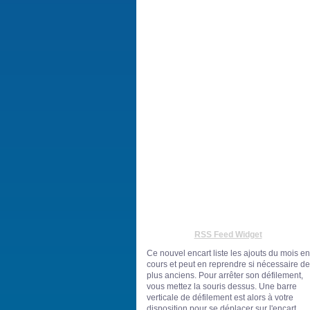
RSS Feed Widget
Ce nouvel encart liste les ajouts du mois en
cours et peut en reprendre si nécessaire de
plus anciens. Pour arrêter son défilement,
vous mettez la souris dessus. Une barre
verticale de défilement est alors à votre
disposition pour se déplacer sur l'encart.