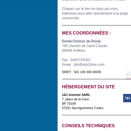
Cliquez sur le lien en bleu
qui vous
intéresse
pour aller directement à la page
concernée.
MES COORDONNÉES :
Daniel Dumas de Rauly
765 chemin de Saint Claude
06600 Antibes
Fax : 0493745301
Email : ddr@stol2dive.com
SIRET : 501 106 306 00035
HÉBERGEMENT DU SITE
1&1 Internet SARL
7, place de la Gare
BP 70109
57201 Sarreguemines Cedex
CONSEILS TECHNIQUES