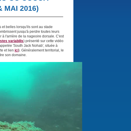
 MAI 2016)
et belles lorsqu'ils sont au stade
ssombrissent jusqu'à perdre toutes leurs
à l'arrière de la nageoire dorsale. C'est
stes variabilis
) présenté sur cette vidéo
 appelée 'South Jack Nohab', située à
te et lien
ici
). Généralement territorial, le
dre son domaine.