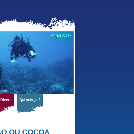
Divers
Qui suis-je ?
AO OU COCOA