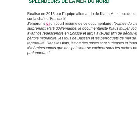
SPLENDEURS DE LA MER DU NORD
Réalisé en 2013 par l'équipe allemande de Klaus Muller, ce docume
sur la chaîne 'France 5'.
J'emprunte
ici
un court résumé de ce documentaire :
"Filmée du ci
surprenant. Parti d'Allemagne, le documentariste Klaus Muller vo
avant de redescendre en Ecosse et aux Pays-Bas afin de découvrir
périple migratoire, les fous de Bassan et les perroquets de mer se 
reproduire. Dans les flots, les otaries grises sont curieuses et jou
téméraires tandis que des poissons se cachent sous les roches po
profondeurs."