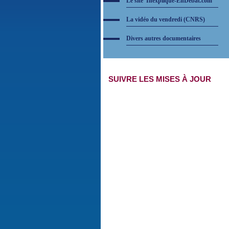
Le site 'Inexpliqué-EnDébat.com'
La vidéo du vendredi (CNRS)
Divers autres documentaires
SUIVRE LES MISES À JOUR