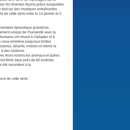
t sur les diverses façons grâce auxquelles
e tout sur des musiques entraînantes.
 de cette série entre le 13 janvier et 3
cumentaire épisodique grandiose,
vraiment unique de l'humanité avec la
humains ont réussi à s'adapter et à
de vous emmène jusqu'aux limites
prairies, déserts, rivières et même la
 à des relations
c leurs voisins les animaux et autres
nt filmé dans près de 80 endroits
is été racontées à la
ce de cette série :