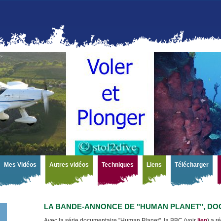
Mes Vidéos
Autres vidéos
Techniques
Liens
Télécharger
LA BANDE-ANNONCE DE "HUMAN PLANET", DO
Avec la série documentaire "Human Planet", la BBC (voir
lien
) a r