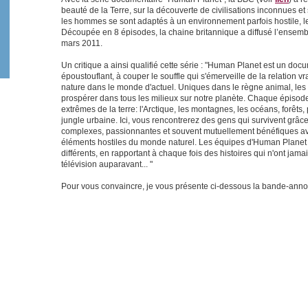
beauté de la Terre, sur la découverte de civilisations inconnues e
les hommes se sont adaptés à un environnement parfois hostile, l
Découpée en 8 épisodes, la chaine britannique a diffusé l’ensemble
mars 2011.
Un critique a ainsi qualifié cette série : "Human Planet est un do
époustouflant, à couper le souffle qui s'émerveille de la relation 
nature dans le monde d'actuel. Uniques dans le règne animal, les 
prospérer dans tous les milieux sur notre planète. Chaque épiso
extrêmes de la terre: l'Arctique, les montagnes, les océans, forêts, 
jungle urbaine. Ici, vous rencontrerez des gens qui survivent grâce
complexes, passionnantes et souvent mutuellement bénéfiques ave
éléments hostiles du monde naturel. Les équipes d'Human Planet o
différents, en rapportant à chaque fois des histoires qui n'ont jama
télévision auparavant... "
Pour vous convaincre, je vous présente ci-dessous la bande-annon