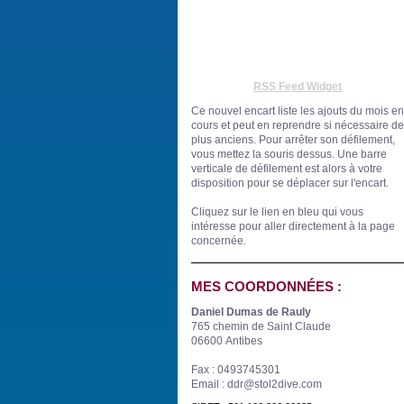
RSS Feed Widget
Ce nouvel encart liste les ajouts du mois en
cours et peut en reprendre si nécessaire de
plus anciens. Pour arrêter son défilement,
vous mettez la souris dessus. Une barre
verticale de défilement est alors à votre
disposition pour se déplacer sur l'encart.
Cliquez sur le lien en bleu
qui vous
intéresse
pour aller directement à la page
concernée.
MES COORDONNÉES :
Daniel Dumas de Rauly
765 chemin de Saint Claude
06600 Antibes
Fax : 0493745301
Email : ddr@stol2dive.com