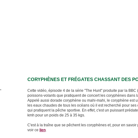
CORYPHÈNES ET FRÉGATES CHASSANT DES P
Cette vidéo, épisode 4 de la série "The Hunt" produite par la BB
poissons-volants que pratiquent de concert les coryphènes dans la 
Appelé aussi dorade coryphène ou mahi-mahi, le coryphène est un
les eaux chaudes de tous les océans où il est recherché pour ses 
qui pratiquent la pêche sportive. En effet, c'est un puissant préda
kmh pour un poids de 25 à 35 kgs.
C'est à la traîne que se pêchent les coryphènes et, pour en savoir
voir ce
lien
.