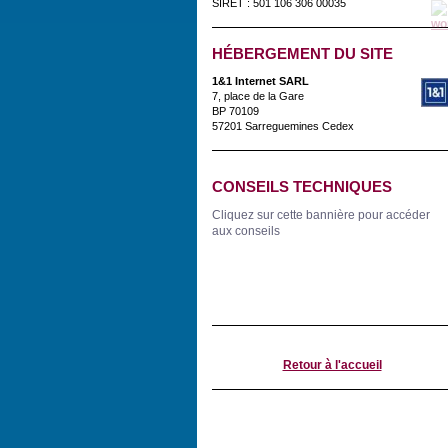
SIRET : 501 106 306 00035
HÉBERGEMENT DU SITE
1&1 Internet SARL
7, place de la Gare
BP 70109
57201 Sarreguemines Cedex
CONSEILS TECHNIQUES
Cliquez sur cette bannière pour accéder
aux conseils
Retour à l'accueil