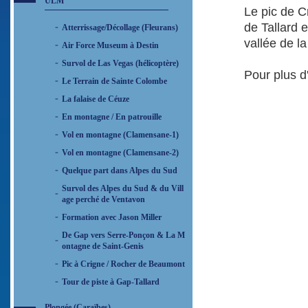
ULM
Le pic de C
de Tallard e
Atterrissage/Décollage (Fleurans)
vallée de l
Air Force Museum à Destin
Survol de Las Vegas (hélicoptère)
Pour plus d
Le Terrain de Sainte Colombe
La falaise de Céuze
En montagne / En patrouille
Vol en montagne (Clamensane-1)
Vol en montagne (Clamensane-2)
Quelque part dans Alpes du Sud
Survol des Alpes du Sud & du Vill
age perché de Ventavon
Formation avec Jason Miller
De Gap vers Serre-Ponçon & La M
ontagne de Saint-Genis
Pic à Crigne / Rocher de Beaumont
Tour de piste à Gap-Tallard
Plongée (Caraïbes)