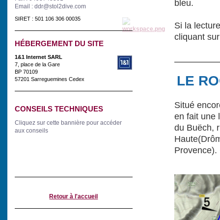
bleu.
Email : ddr@stol2dive.com
SIRET : 501 106 306 00035
Si la lectu
cliquant sur
HÉBERGEMENT DU SITE
1&1 Internet SARL
7, place de la Gare
BP 70109
LE R
57201 Sarreguemines Cedex
Situé encor
CONSEILS TECHNIQUES
en fait une
Cliquez sur cette bannière pour accéder
du Buëch, r
aux conseils
Haute(Drôme
Provence). 
Retour à l'accueil