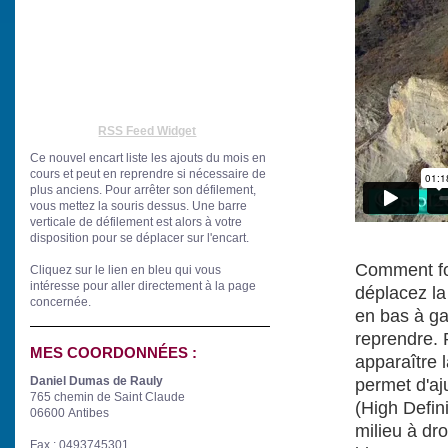
RSS Feed Widget
Ce nouvel encart liste les ajouts du mois en
cours et peut en reprendre si nécessaire de
plus anciens. Pour arrêter son défilement,
vous mettez la souris dessus. Une barre
verticale de défilement est alors à votre
disposition pour se déplacer sur l'encart.
Comment fon
Cliquez sur le lien en bleu
qui vous
intéresse
pour aller directement à la page
déplacez la 
concernée.
en bas à gau
reprendre. P
MES COORDONNÉES :
apparaître
Daniel Dumas de Rauly
permet d'aj
765 chemin de Saint Claude
(High Defin
06600 Antibes
milieu à dro
Fax : 0493745301