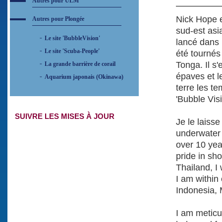
Autres pour ULM
Nick Hope e
Autres pour Plongée
sud-est asi
Le site 'BubbleVision'
lancé dans 
Le site 'Scuba-People'
été tournés 
Tonga. Il s
La grande barrière de corail
épaves et l
Aquarium japonais (Okinawa)
terre les t
'Bubble Visi
SUIVRE LES MISES À JOUR
Je le laisse
underwater
over 10 yea
pride in sh
Thailand, I
I am within
Indonesia, 
I am meticu