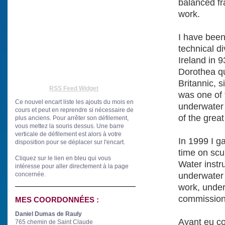
balanced fr
work.
I have been
technical d
Ireland in 9
Dorothea qu
Britannic, 
RSS Feed Widget
was one of 
Ce nouvel encart liste les ajouts du mois en
underwater 
cours et peut en reprendre si nécessaire de
of the great
plus anciens. Pour arrêter son défilement,
vous mettez la souris dessus. Une barre
verticale de défilement est alors à votre
In 1999 I g
disposition pour se déplacer sur l'encart.
time on scu
Cliquez sur le lien en bleu
qui vous
Water instr
intéresse
pour aller directement à la page
concernée.
underwater
work, under
commissions
MES COORDONNÉES :
Daniel Dumas de Rauly
Ayant eu co
765 chemin de Saint Claude