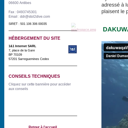
06600 Antibes
adressé à lu
plaisent le 
Fax : 0493745301
Email : ddr@stol2dive.com
SIRET : 501 106 306 00035
DAKUWA
HÉBERGEMENT DU SITE
1&1 Internet SARL
7, place de la Gare
BP 70109
57201 Sarreguemines Cedex
CONSEILS TECHNIQUES
Cliquez sur cette bannière pour accéder
aux conseils
Retour à l'accueil